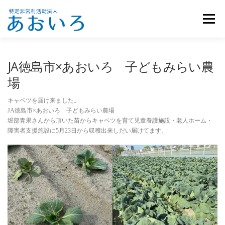
コ
ン
メニュー
テ
ン
ツ
へ
ホーム
団体概要
メンバー募集
お知らせ
JA徳島市×あおいろ 子どもみらい農
ス
キ
場
ッ
活動報告
お問い合わせ
プ
キャベツを届け来ました。
JA徳島市×あおいろ 子どもみらい農場
堀部青果さんから頂いた苗からキャベツを育て児童養護施設・老人ホーム・
障害者支援施設に5月23日から収穫出来しだい届けてます。