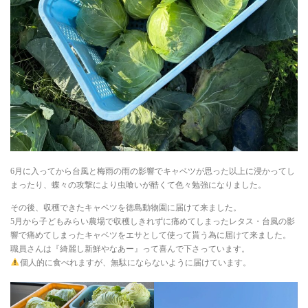
6月に入ってから台風と梅雨の雨の影響でキャベツが思った以上に浸かってし
まったり、蝶々の攻撃により虫喰いが酷くて色々勉強になりました。
その後、収穫できたキャベツを徳島動物園に届けて来ました。
5月から子どもみらい農場で収穫しきれずに痛めてしまったレタス・台風の影
響で痛めてしまったキャベツをエサとして使って貰う為に届けて来ました。
職員さんは『綺麗し新鮮やなあー』って喜んで下さっています。
個人的に食べれますが、無駄にならないように届けています。