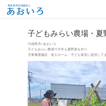
コ
ン
テ
ン
ツ
へ
子どもみらい農場・夏
ス
キ
JA徳島市×あおいろ
ッ
子どもみらい農場で今年も夏野菜を作り
プ
児童養護施設・老人ホーム・子ども食堂に提供して