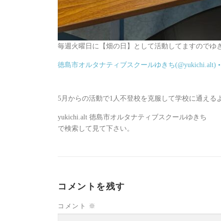
毎週火曜日に【畑の日】として活動してますのでゆ
徳島市オルタナティブスクールゆきち(@yukichi.alt) • 
5月からの活動で1人不登校を克服して学校に通える
yukichi.alt 徳島市オルタナティブスクールゆきち
で検索して見て下さい。
コメントを残す
コメント
※