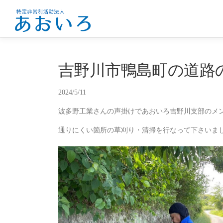
コ
ン
テ
ン
ツ
へ
吉野川市鴨島町の道路
ス
キ
2024/5/11
ッ
プ
波多野工業さんの声掛けであおいろ吉野川支部のメ
通りにくい箇所の草刈り・清掃を行なって下さいま