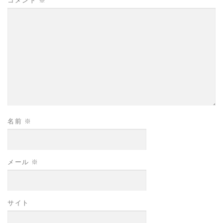
コメント
※
名前
※
メール
※
サイト