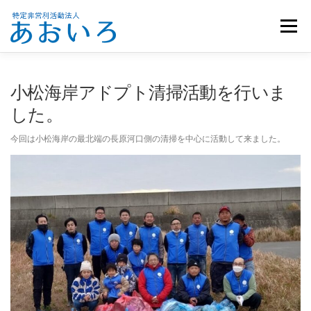
コ
ン
メニュー
テ
ン
ツ
へ
ホーム
団体概要
メンバー募集
お知らせ
小松海岸アドプト清掃活動を行いま
ス
キ
した。
ッ
活動報告
お問い合わせ
プ
今回は小松海岸の最北端の長原河口側の清掃を中心に活動して来ました。