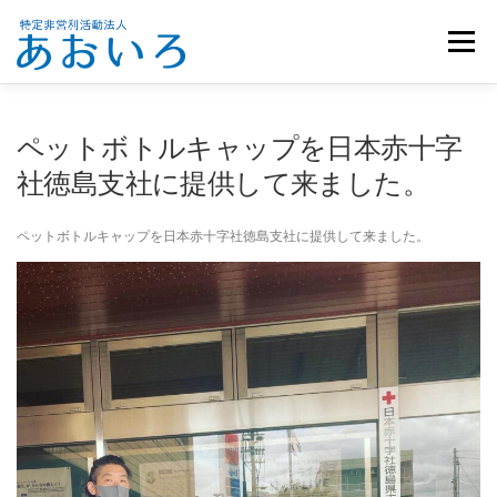
コ
ン
メニュー
テ
ン
ツ
へ
ホーム
団体概要
メンバー募集
お知らせ
ペットボトルキャップを日本赤十字
ス
キ
社徳島支社に提供して来ました。
ッ
活動報告
お問い合わせ
プ
ペットボトルキャップを日本赤十字社徳島支社に提供して来ました。