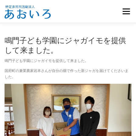
コ
ン
メニュー
テ
ン
ツ
へ
ホーム
団体概要
メンバー募集
お知らせ
鳴門子ども学園にジャガイモを提供
ス
キ
して来ました。
ッ
活動報告
お問い合わせ
プ
鳴門子ども学園にジャガイモを提供して来ました。
国府町の兼業農家岩本さんが自分の畑で作った新ジャガを届けてくださいま
した。