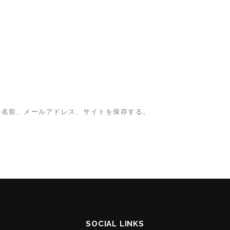
の名前、メールアドレス、サイトを保存する。
SOCIAL LINKS