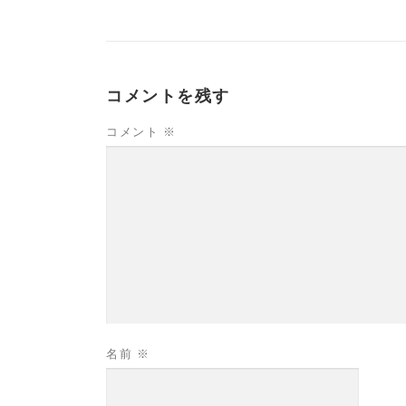
コメントを残す
コメント
※
名前
※