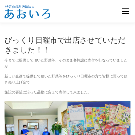
コ
ン
メニュー
テ
ン
ツ
へ
ホーム
団体概要
メンバー募集
お知らせ
びっくり日曜市で出店させていただ
ス
キ
きました！！
ッ
活動報告
お問い合わせ
プ
今までは提供して頂いた野菜等、そのまま各施設に寄付を行なっていました
が
新しい企画で提供して頂いた野菜等をびっくり日曜市の方で皆様に買って頂
き売り上げ金で
施設の要望に沿った品物に変えて寄付して来ました。