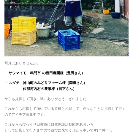
写真はありませんが、
・
サツマイモ 鳴門市
の豊田農園様（豊田さん）
・
スダチ 神山町のみどりファーム様（岡田さん）
佐那河内村の農家様（日下さん）
からも提供して頂き、誠にありがとうございました。
これからも応援して頂いている皆様と相談して、色々なことに挑戦して行く
のでアイデア募集中です。
これからもびっくり日曜市に自然保護活動団体あおいろ
として出店して行きますので遊びに来てくれたら幸いです( *´艸｀)。