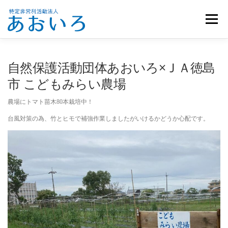
コ
ン
メニュー
テ
ン
ツ
へ
ホーム
団体概要
メンバー募集
お知らせ
自然保護活動団体あおいろ×ＪＡ徳島
ス
キ
市 こどもみらい農場
ッ
活動報告
お問い合わせ
プ
農場にトマト苗木80本栽培中！
台風対策の為、竹とヒモで補強作業しましたがいけるかどうか心配です。