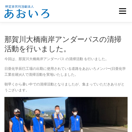
コ
ン
メニュー
テ
ン
ツ
へ
ホーム
団体概要
メンバー募集
お知らせ
那賀川大橋南岸アンダーパスの清掃
ス
キ
活動を行いました。
ッ
活動報告
お問い合わせ
プ
今回は、那賀川大橋南岸アンダーパス の清掃活動 を行いました。
日亜化学辰巳工場の出勤に使用されている道路をあおいろメンバー(日亜化学
工業在籍)4人で清掃活動を実地いたしました。
朝早くから暑い中での清掃活動となりましたが、集まっていただきありがと
うございます。