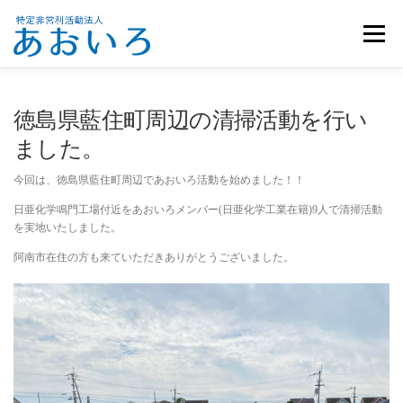
コ
ン
メニュー
テ
ン
ツ
へ
ホーム
団体概要
メンバー募集
お知らせ
徳島県藍住町周辺の清掃活動を行い
ス
キ
ました。
ッ
活動報告
お問い合わせ
プ
今回は、徳島県藍住町周辺であおいろ活動を始めました！！
日亜化学鳴門工場付近をあおいろメンバー(日亜化学工業在籍)9人で清掃活動
を実地いたしました。
阿南市在住の方も来ていただきありがとうございました。