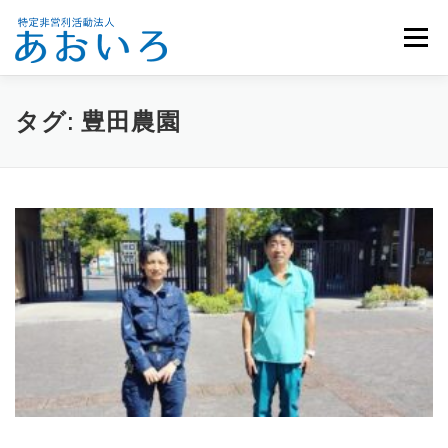
コ
ン
メニュー
テ
ン
ツ
へ
ホーム
団体概要
メンバー募集
お知らせ
タグ:
豊田農園
ス
キ
ッ
活動報告
お問い合わせ
プ