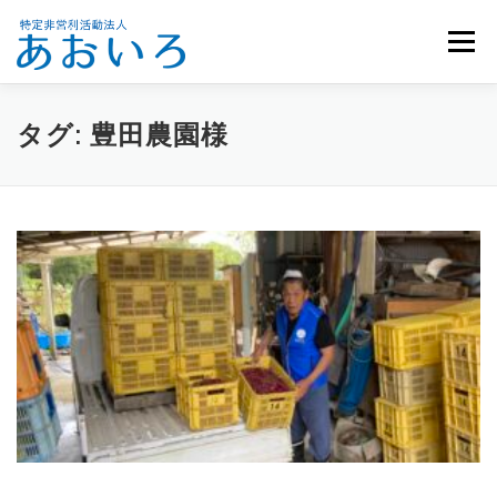
コ
ン
メニュー
テ
ン
ツ
へ
ホーム
団体概要
メンバー募集
お知らせ
タグ:
豊田農園様
ス
キ
ッ
活動報告
お問い合わせ
プ