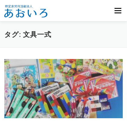
コ
ン
メニュー
テ
ン
ツ
へ
ホーム
団体概要
メンバー募集
お知らせ
タグ:
文具一式
ス
キ
ッ
活動報告
お問い合わせ
プ