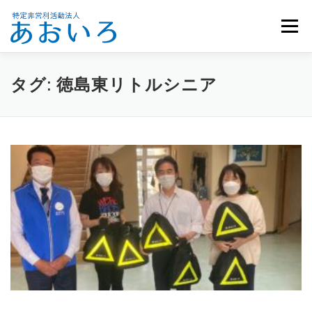
コ
ン
メニュー
テ
ン
ツ
へ
ホーム
団体概要
メンバー募集
お知らせ
タグ:
徳島東リトルシニア
ス
キ
ッ
活動報告
お問い合わせ
プ