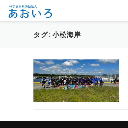
コ
ン
テ
ン
ツ
タグ:
小松海岸
へ
ス
キ
ッ
プ