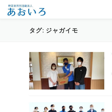
コ
ン
テ
ン
ツ
タグ:
ジャガイモ
へ
ス
キ
ッ
プ