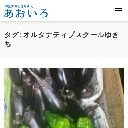
コ
ン
メニュー
テ
ン
ツ
へ
ホーム
団体概要
メンバー募集
お知らせ
タグ:
オルタナティブスクールゆき
ス
ち
キ
ッ
活動報告
お問い合わせ
プ