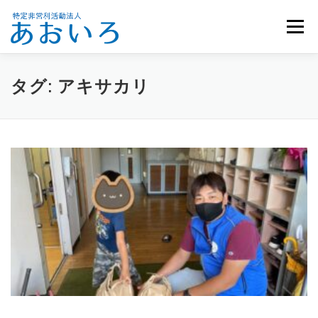
コ
ン
メニュー
テ
ン
ツ
へ
ホーム
団体概要
メンバー募集
お知らせ
タグ:
アキサカリ
ス
キ
ッ
活動報告
お問い合わせ
プ