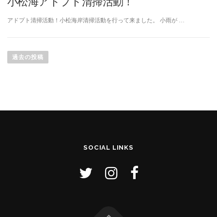
小松海アドプト清掃活動！
アドプト清掃活動！小松海岸清掃活動を行って来ました。 小雨が …
投
稿
過去の投稿
ナ
ビ
ゲ
ー
シ
ョ
ン
SOCIAL LINKS