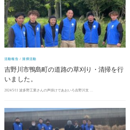
活動報告
/
清掃活動
吉野川市鴨島町の道路の草刈り・清掃を行
いました。
2024/5/11 波多野工業さんの声掛けであおいろ吉野川支 …