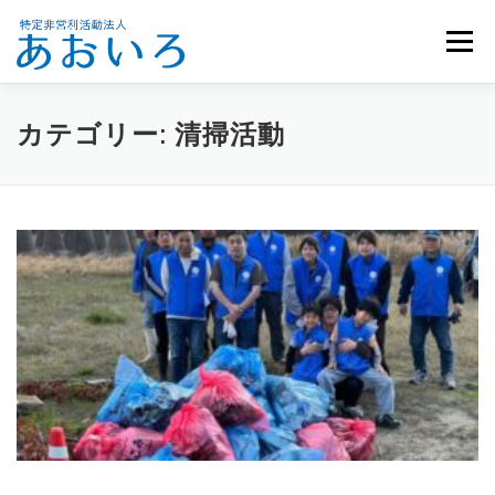
コ
ン
メニュー
テ
ン
ツ
へ
ホーム
団体概要
メンバー募集
お知らせ
カテゴリー:
清掃活動
ス
キ
ッ
活動報告
お問い合わせ
プ