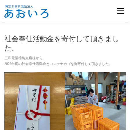
コ
ン
メニュー
テ
ン
ツ
へ
ホーム
団体概要
メンバー募集
お知らせ
社会奉仕活動金を寄付して頂きまし
ス
キ
た。
ッ
活動報告
お問い合わせ
プ
三和電業徳島支店様から
2026年度の社会奉仕活動金とコンテナカゴを御寄付して頂きました。